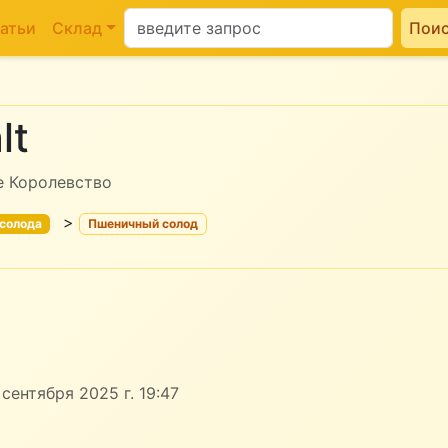
атьи
Склад
Пои
lt
е Королевство
>
 солода
Пшеничный солод
сентября 2025 г. 19:47