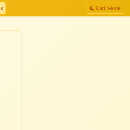
ск
Dark Mode