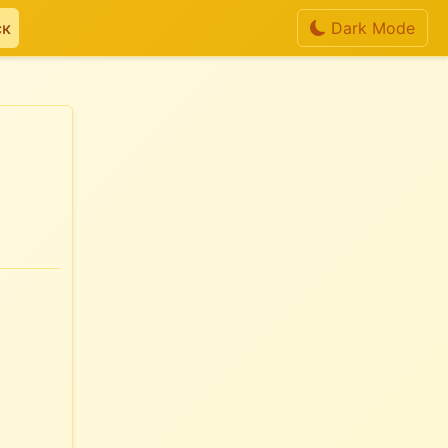
ск
Dark Mode