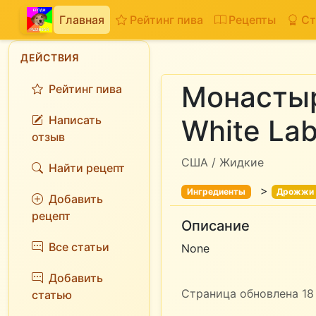
Главная
Рейтинг пива
Рецепты
Ст
ДЕЙСТВИЯ
Монастыр
Рейтинг пива
Написать
White La
отзыв
США / Жидкие
Найти рецепт
>
Ингредиенты
Дрожжи
Добавить
рецепт
Описание
Все статьи
None
Добавить
Страница обновлена 18 
статью