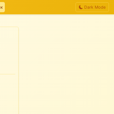
ск
Dark Mode