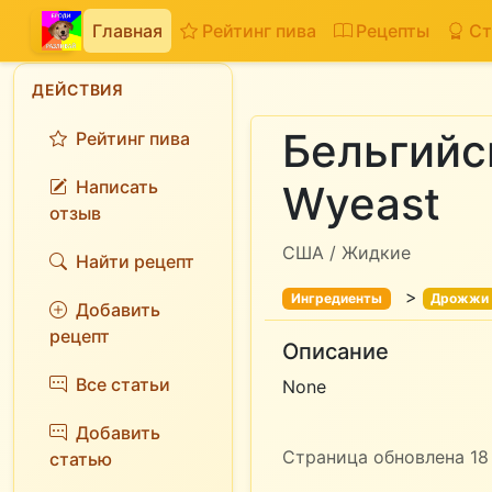
Главная
Рейтинг пива
Рецепты
Ст
ДЕЙСТВИЯ
Бельгийс
Рейтинг пива
Написать
Wyeast
отзыв
США / Жидкие
Найти рецепт
>
Ингредиенты
Дрожжи
Добавить
рецепт
Описание
Все статьи
None
Добавить
Страница обновлена 18 
статью