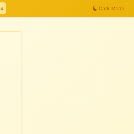
ск
Dark Mode