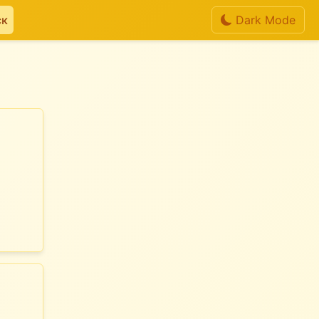
ск
Dark Mode