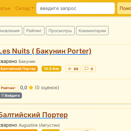
атьи
Склад
Пои
бновления
Рейтинг
Просмотры
Комментарии
Les Nuits ( Бакунин Porter)
сварено
Бакунин
Балтийский Портер
10.0 Алк
86
0
0,0
(0 оценок)
Рейтинг:
Войдите
Балтийский Портер
сварено
Augustine (Августин)