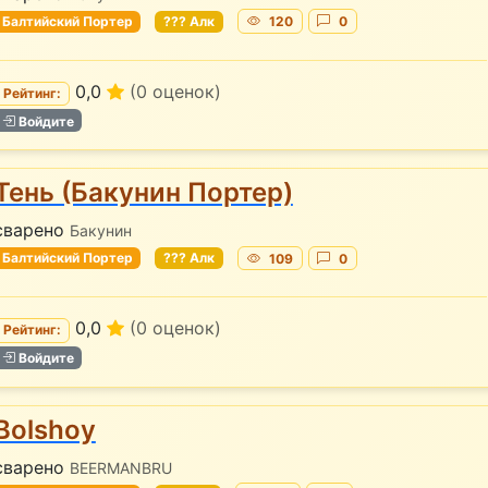
Балтийский Портер
??? Алк
120
0
0,0
(0 оценок)
Рейтинг:
Войдите
Тень (Бакунин Портер)
сварено
Бакунин
Балтийский Портер
??? Алк
109
0
0,0
(0 оценок)
Рейтинг:
Войдите
Bolshoy
сварено
BEERMANBRU