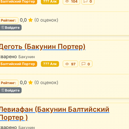
Балтийский Портер
??? Алк
104
0
0,0
(0 оценок)
Рейтинг:
Войдите
Деготь (Бакунин Портер)
сварено
Бакунин
Балтийский Портер
??? Алк
97
0
0,0
(0 оценок)
Рейтинг:
Войдите
Левиафан (Бакунин Балтийский
Портер )
сварено
Бакунин