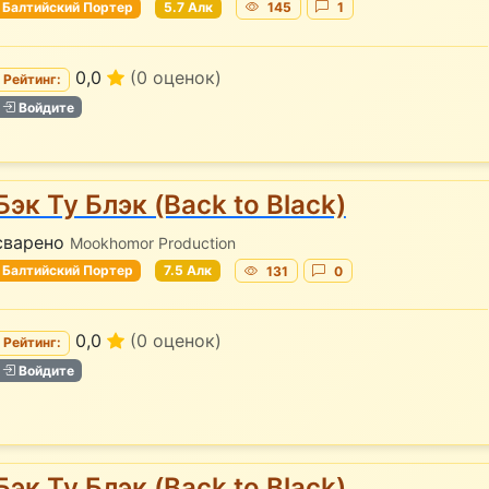
Балтийский Портер
5.7 Алк
145
1
0,0
(0 оценок)
Рейтинг:
Войдите
Бэк Ту Блэк (Back to Black)
сварено
Mookhomor Production
Балтийский Портер
7.5 Алк
131
0
0,0
(0 оценок)
Рейтинг:
Войдите
Бэк Ту Блэк (Back to Black)