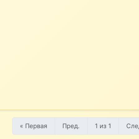
« Первая
Пред.
1 из 1
Сле