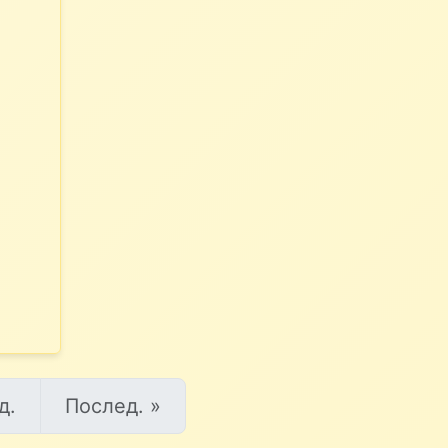
д.
Послед. »