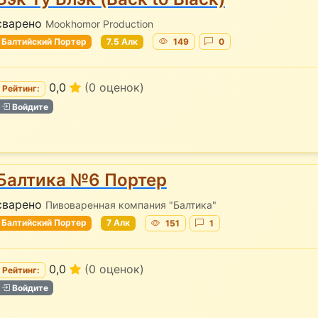
сварено
Mookhomor Production
Балтийский Портер
7.5 Алк
149
0
0,0
(0 оценок)
Рейтинг:
Войдите
Балтика №6 Портер
сварено
Пивоваренная компания "Балтика"
Балтийский Портер
7 Алк
151
1
0,0
(0 оценок)
Рейтинг:
Войдите