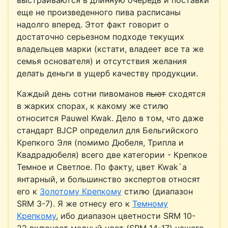
еще не произведенного пива расписаны
надолго вперед. Этот факт говорит о
достаточно серьезном подходе текущих
владельцев марки (кстати, владеет все та же
семья основателя) и отсутствия желания
делать деньги в ущерб качеству продукции.
Каждый день сотни пивоманов
пьют
сходятся
в жарких спорах, к какому же стилю
относится Pauwel Kwak. Дело в том, что даже
стандарт BJCP определил для Бельгийского
Крепкого Эля (помимо Дюбеля, Трипла и
Квадрадюбеля) всего две категории - Крепкое
Темное и Светлое. По факту, цвет Kwak`a
янтарный, и большинство экспертов относят
его к
Золотому Крепкому
стилю (диапазон
SRM 3-7). Я же отнесу его к
Темному
Крепкому
, ибо
диапазон
цветности
SRM 10-
22
включает медный цвет (SRM 14-17) нашего