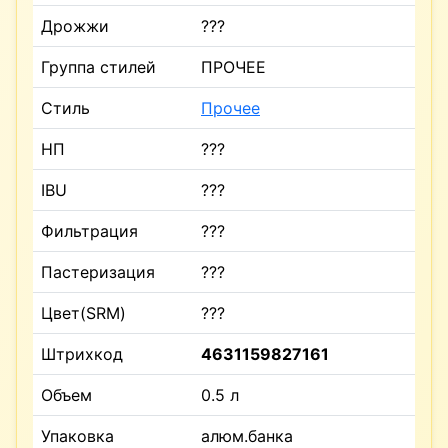
Дрожжи
???
Группа стилей
ПРОЧЕЕ
Стиль
Прочее
НП
???
IBU
???
Фильтрация
???
Пастеризация
???
Цвет(SRM)
???
Штрихкод
4631159827161
Объем
0.5 л
Упаковка
алюм.банка