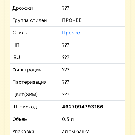
Дрожжи
???
Группа стилей
ПРОЧЕЕ
Стиль
Прочее
НП
???
IBU
???
Фильтрация
???
Пастеризация
???
Цвет(SRM)
???
Штрихкод
4627094793166
Объем
0.5 л
Упаковка
алюм.банка