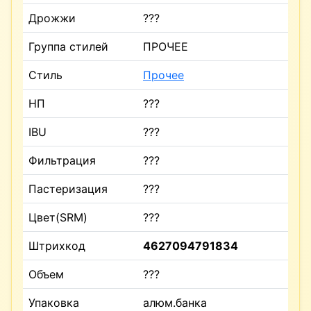
Дрожжи
???
Группа стилей
ПРОЧЕЕ
Стиль
Прочее
НП
???
IBU
???
Фильтрация
???
Пастеризация
???
Цвет(SRM)
???
Штрихкод
4627094791834
Объем
???
Упаковка
алюм.банка