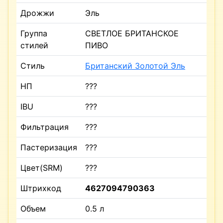
Дрожжи
Эль
Группа
СВЕТЛОЕ БРИТАНСКОЕ
стилей
ПИВО
Стиль
Британский Золотой Эль
НП
???
IBU
???
Фильтрация
???
Пастеризация
???
Цвет(SRM)
???
Штрихкод
4627094790363
Объем
0.5 л