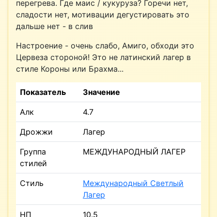
перегрева. Где маис / кукуруза? Горечи нет,
сладости нет, мотивации дегустировать это
дальше нет - в слив
Настроение - очень слабо, Амиго, обходи это
Цервеза стороной! Это не латинский лагер в
стиле Короны или Брахма...
Показатель
Значение
Алк
4.7
Дрожжи
Лагер
Группа
МЕЖДУНАРОДНЫЙ ЛАГЕР
стилей
Стиль
Международный Светлый
Лагер
НП
10.5