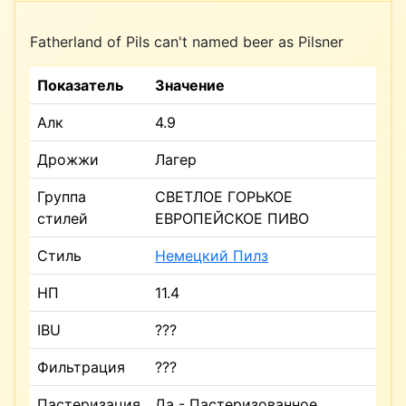
Fatherland of Pils can't named beer as Pilsner
Показатель
Значение
Алк
4.9
Дрожжи
Лагер
Группа
СВЕТЛОЕ ГОРЬКОЕ
стилей
ЕВРОПЕЙСКОЕ ПИВО
Стиль
Немецкий Пилз
НП
11.4
IBU
???
Фильтрация
???
Пастеризация
Да - Пастеризованное