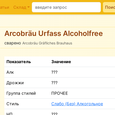
атьи
Склад
Пои
Arcobräu Urfass Alcoholfree
сварено
Arcobräu Gräfliches Brauhaus
Показатель
Значение
Алк
???
Дрожжи
???
Группа стилей
ПРОЧЕЕ
Стиль
Слабо (Без) Алкогольное
НП
???