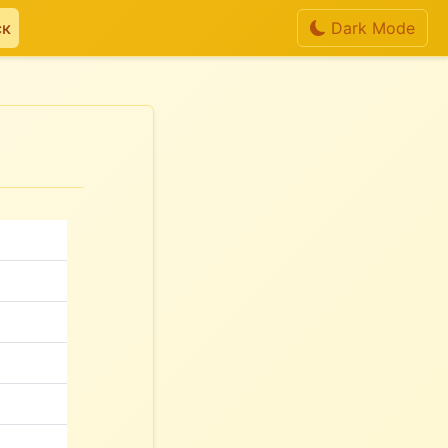
ск
Dark Mode