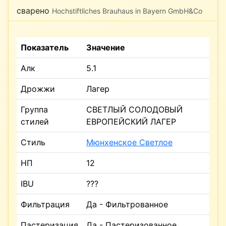
сварено
Hochstiftliches Brauhaus in Bayern GmbH&Co
Показатель
Значение
Алк
5.1
Дрожжи
Лагер
Группа
СВЕТЛЫЙ СОЛОДОВЫЙ
стилей
ЕВРОПЕЙСКИЙ ЛАГЕР
Стиль
Мюнхенское Светлое
НП
12
IBU
???
Фильтрация
Да - Фильтрованное
Пастеризация
Да - Пастеризованное