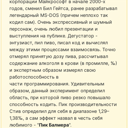
корпорации Майкрософт в начале 2000-х
годов, сменил Бил Гейтса, ранее разрабатывал
легендарный MS-DOS (причем неплохо так
кодил сам). Очень экспрессивный и шумный
персонаж, очень любил презентации и
выступления на публике. Дегустатор -
энтузиаст, пил пиво, писал код и вычислял
между этими процессами взаимосвязь. Точно
отмерял принятую дозу пива, рассчитывал
содержание алкоголя в крови (в промилле, ‰)
и экспертным образом измерял свою
работоспособность в
части программирования. Удивительным
образом, данный эксперимент определил
область, при которой пиво резко повышало
способность кодить. Пик производительности
Стив определил для себя в диапазоне 1,29–
1,38‰, а сам эффект назвал в честь себя
любимого - "
Пик Балмера
".