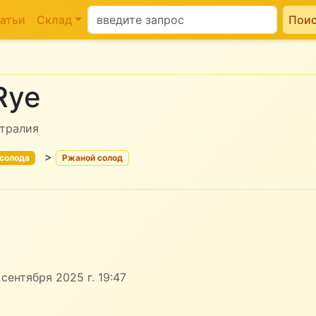
атьи
Склад
Пои
Rye
стралия
>
 солода
Ржаной солод
сентября 2025 г. 19:47