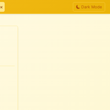
ск
Dark Mode