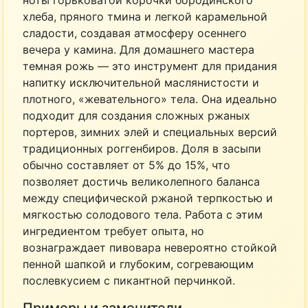
ноты горьковатой корочки бородинского
хлеба, пряного тмина и легкой карамельной
сладости, создавая атмосферу осеннего
вечера у камина. Для домашнего мастера
темная рожь — это инструмент для придания
напитку исключительной маслянистости и
плотного, «жевательного» тела. Она идеально
подходит для создания сложных ржаных
портеров, зимних элей и специальных версий
традиционных роггенбиров. Доля в засыпи
обычно составляет от 5% до 15%, что
позволяет достичь великолепного баланса
между специфической ржаной терпкостью и
мягкостью солодового тела. Работа с этим
ингредиентом требует опыта, но
вознаграждает пивовара невероятно стойкой
пенной шапкой и глубоким, согревающим
послевкусием с пикантной перчинкой.