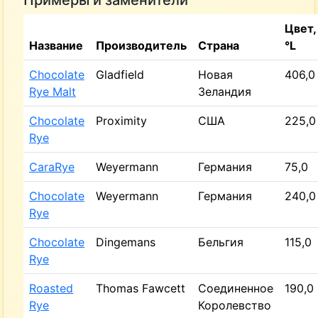
Примеры и заменители
Цвет,
Название
Производитель
Страна
°L
Chocolate
Gladfield
Новая
406,0
Rye Malt
Зеландия
Chocolate
Proximity
США
225,0
Rye
CaraRye
Weyermann
Германия
75,0
Chocolate
Weyermann
Германия
240,0
Rye
Chocolate
Dingemans
Бельгия
115,0
Rye
Roasted
Thomas Fawcett
Соединенное
190,0
Rye
Королевство