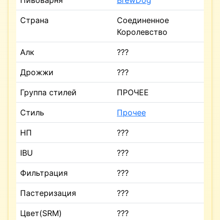
Пивоварня
BrewDog
Страна
Соединенное
Королевство
Алк
???
Дрожжи
???
Группа стилей
ПРОЧЕЕ
Стиль
Прочее
НП
???
IBU
???
Фильтрация
???
Пастеризация
???
Цвет(SRM)
???