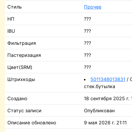
Стиль
Прочее
НП
???
IBU
???
Фильтрация
???
Пастеризация
???
Цвет(SRM)
???
Штрихкоды
5011348013831
/ 0
стек.бутылка
Создано
18 сентября 2025 г. 
Статус записи
Опубликован
Описание обновлено
9 мая 2026 г. 21:11