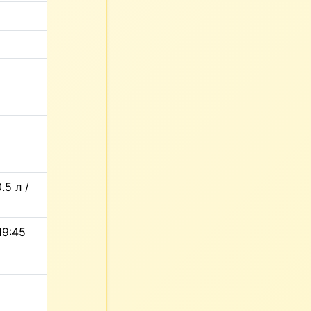
.5 л /
19:45