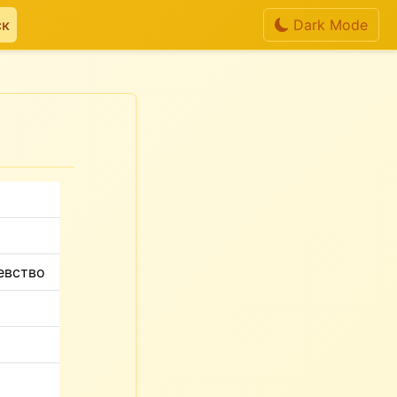
ск
Dark Mode
евство