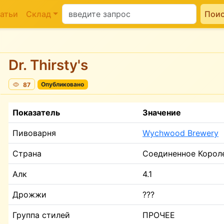
атьи
Склад
Пои
Dr. Thirsty's
87
Опубликовано
Показатель
Значение
Пивоварня
Wychwood Brewery
Страна
Соединенное Корол
Алк
4.1
Дрожжи
???
Группа стилей
ПРОЧЕЕ