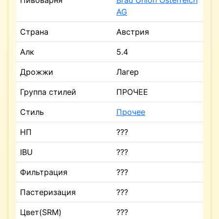
Пивоварня
Brau Union Osterreich
AG
Страна
Австрия
Алк
5.4
Дрожжи
Лагер
Группа стилей
ПРОЧЕЕ
Стиль
Прочее
НП
???
IBU
???
Фильтрация
???
Пастеризация
???
Цвет(SRM)
???