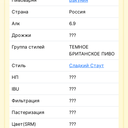
Пивоварня
Бакунин
Страна
Россия
Алк
6.9
Дрожжи
???
Группа стилей
ТЕМНОЕ
БРИТАНСКОЕ ПИВО
Стиль
Сладкий Стаут
НП
???
IBU
???
Фильтрация
???
Пастеризация
???
Цвет(SRM)
???