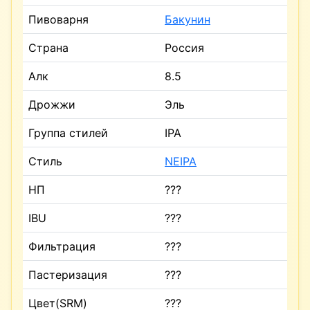
Пивоварня
Бакунин
Страна
Россия
Алк
8.5
Дрожжи
Эль
Группа стилей
IPA
Стиль
NEIPA
НП
???
IBU
???
Фильтрация
???
Пастеризация
???
Цвет(SRM)
???